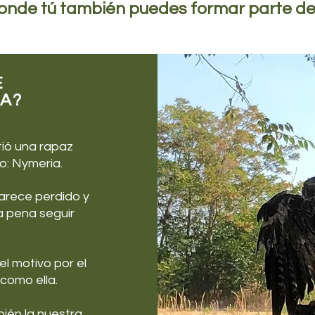
donde tú también puedes formar parte de s
E
A?
tió una rapaz
o: Nymeria.
arece perdido y
a pena seguir
el motivo por el
como ella.
ién la nuestra.