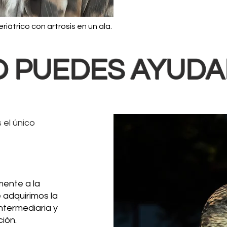
riátrico con artrosis en un ala.
 PUEDES AYUD
 el único
mente a la
 adquirimos la
ntermediaria y
ión.