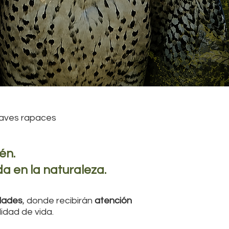
aves rapaces
én.
a en la naturaleza.
dades
, donde recibirán
atención
idad de vida.