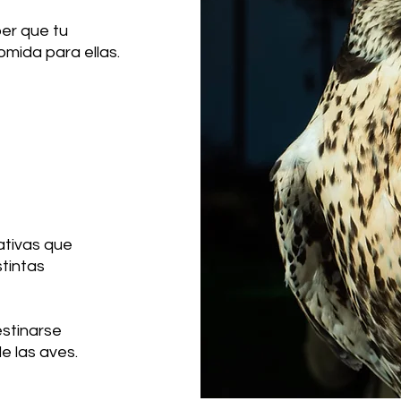
ber que tu
mida para ellas.
ativas que
stintas
stinarse
e las aves.